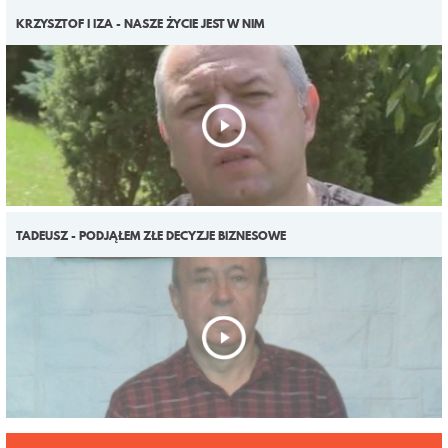
KRZYSZTOF I IZA - NASZE ŻYCIE JEST W NIM
TADEUSZ - PODJĄŁEM ZŁE DECYZJE BIZNESOWE