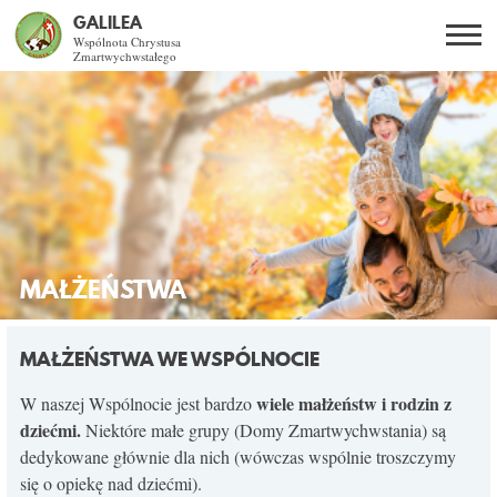
GALILEA
Wspólnota Chrystusa
Zmartwychwstałego
Szukaj
PL
EN
BG
CO DAJE ŻYCIE Z JEZUSEM?
SPOTKANIA OTWARTE
DLA KOGO?
MAŁŻEŃSTWA
AKTUALNOŚCI
MAŁŻEŃSTWA WE WSPÓLNOCIE
WSPÓLNOTA
wiele małżeństw i rodzin z
W naszej Wspólnocie jest bardzo
dziećmi.
Niektóre małe grupy (Domy Zmartwychwstania) są
dedykowane głównie dla nich (wówczas wspólnie troszczymy
KURSY SNE
się o opiekę nad dziećmi).