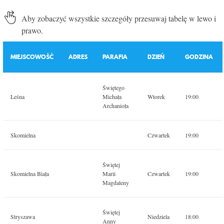
Aby zobaczyć wszystkie szczegóły przesuwaj tabelę w lewo i
prawo.
MIEJSCOWOŚĆ
ADRES
PARAFIA
DZIEŃ
GODZINA
Świętego
Leśna
Michała
Wtorek
19:00
Archanioła
Skomielna
Czwartek
19:00
Świętej
Skomielna Biała
Marii
Czwartek
19:00
Magdaleny
Świętej
Stryszawa
Niedziela
18:00
Anny