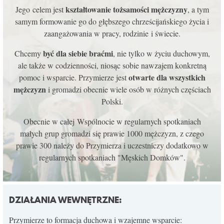
kształtowanie tożsamości mężczyzny
Jego celem jest
, a tym
KONTAKT
samym formowanie go do głębszego chrześcijańskiego życia i
zaangażowania w pracy, rodzinie i świecie.
być dla siebie braćmi
Chcemy
, nie tylko w życiu duchowym,
ale także w codzienności, niosąc sobie nawzajem konkretną
otwarte dla wszystkich
pomoc i wsparcie. Przymierze jest
mężczyzn
i gromadzi obecnie wiele osób w różnych częściach
Polski.
Obecnie w całej Wspólnocie w regularnych spotkaniach
małych grup gromadzi się prawie 1000 mężczyzn, z czego
prawie 300 należy do Przymierza i uczestniczy dodatkowo w
regularnych spotkaniach "Męskich Domków".
DZIAŁANIA WEWNĘTRZNE:
Przymierze to formacja duchowa i wzajemne wsparcie: