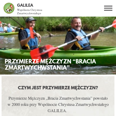
GALILEA
Wspólnota Chrystusa
Zmartwychwstałego
Szukaj
PL
EN
BG
CO DAJE ŻYCIE Z JEZUSEM?
SPOTKANIA OTWARTE
PRZYMIERZE MĘŻCZYZN “BRACIA
DLA KOGO?
ZMARTWYCHWSTANIA”
AKTUALNOŚCI
CZYM JEST PRZYMIERZE MĘŻCZYZN?
WSPÓLNOTA
Przymierze Mężczyzn „Bracia Zmartwychwstania” powstało
w 2000 roku przy Wspólnocie Chrystusa Zmartwychwstałego
KURSY SNE
GALILEA.