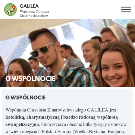
GALILEA
Wspólnota Chrystusa
Zmartwychwstałego
Szukaj
PL
EN
BG
CO DAJE ŻYCIE Z JEZUSEM?
SPOTKANIA OTWARTE
DLA KOGO?
O WSPÓLNOCIE
AKTUALNOŚCI
O WSPÓLNOCIE
WSPÓLNOTA
Wspólnota Chrystusa Zmartwychwstałego GALILEA jest
katolicką, charyzmatyczną i bardzo radosną wspólnotą
ewangelizacyjną
, która zrzesza obecnie kilka tysięcy członków
KURSY SNE
w wielu miejscach Polski i Europy (Wielka Brytania, Bułgaria,